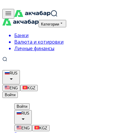
Категории
Банки
Валюта и котировки
Личные финансы
RUS
ENG
KGZ
Войти
Войти
RUS
ENG
KGZ