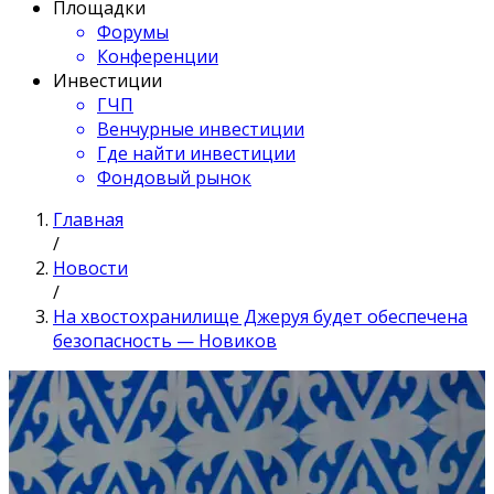
Площадки
Форумы
Конференции
Инвестиции
ГЧП
Венчурные инвестиции
Где найти инвестиции
Фондовый рынок
Главная
/
Новости
/
На хвостохранилище Джеруя будет обеспечена
безопасность — Новиков