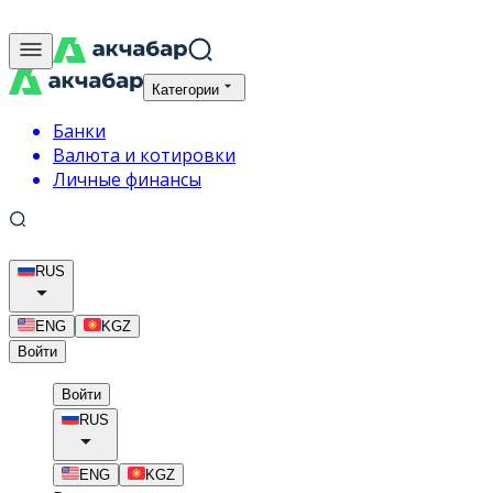
Категории
Банки
Валюта и котировки
Личные финансы
RUS
ENG
KGZ
Войти
Войти
RUS
ENG
KGZ