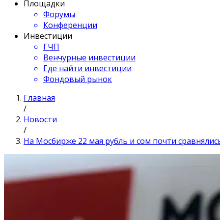
Площадки
Форумы
Конференции
Инвестиции
ГЧП
Венчурные инвестиции
Где найти инвестиции
Фондовый рынок
Главная
/
Новости
/
На Мосбирже 22 мая рубль и сом почти сравнялись