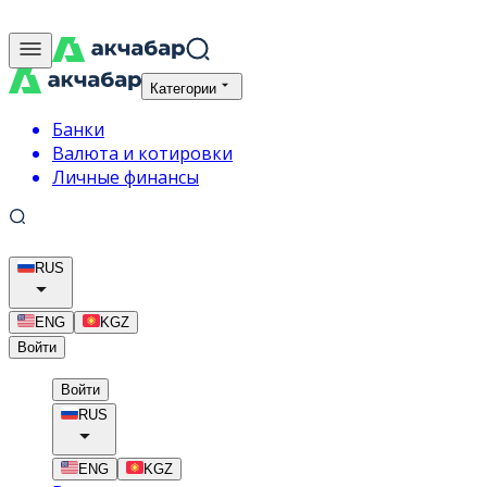
Категории
Банки
Валюта и котировки
Личные финансы
RUS
ENG
KGZ
Войти
Войти
RUS
ENG
KGZ