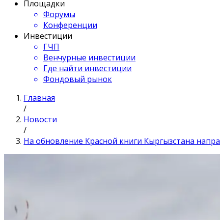
Площадки
Форумы
Конференции
Инвестиции
ГЧП
Венчурные инвестиции
Где найти инвестиции
Фондовый рынок
Главная
/
Новости
/
На обновление Красной книги Кыргызстана напра