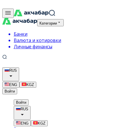
Категории
Банки
Валюта и котировки
Личные финансы
RUS
ENG
KGZ
Войти
Войти
RUS
ENG
KGZ