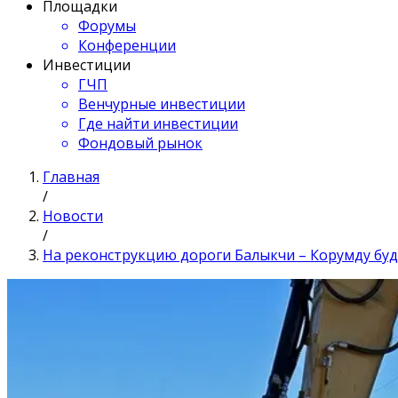
Площадки
Форумы
Конференции
Инвестиции
ГЧП
Венчурные инвестиции
Где найти инвестиции
Фондовый рынок
Главная
/
Новости
/
На реконструкцию дороги Балыкчи – Корумду бу