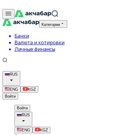
Категории
Банки
Валюта и котировки
Личные финансы
RUS
ENG
KGZ
Войти
Войти
RUS
ENG
KGZ