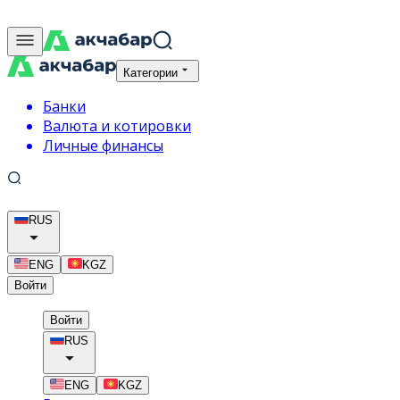
Категории
Банки
Валюта и котировки
Личные финансы
RUS
ENG
KGZ
Войти
Войти
RUS
ENG
KGZ