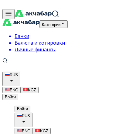
Категории
Банки
Валюта и котировки
Личные финансы
RUS
ENG
KGZ
Войти
Войти
RUS
ENG
KGZ