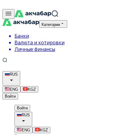
Категории
Банки
Валюта и котировки
Личные финансы
RUS
ENG
KGZ
Войти
Войти
RUS
ENG
KGZ