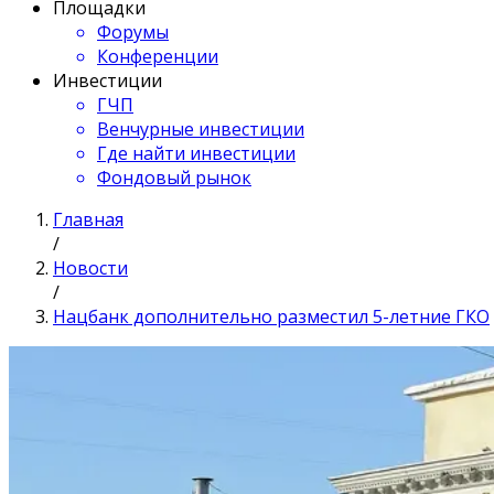
Площадки
Форумы
Конференции
Инвестиции
ГЧП
Венчурные инвестиции
Где найти инвестиции
Фондовый рынок
Главная
/
Новости
/
Нацбанк дополнительно разместил 5-летние ГКО