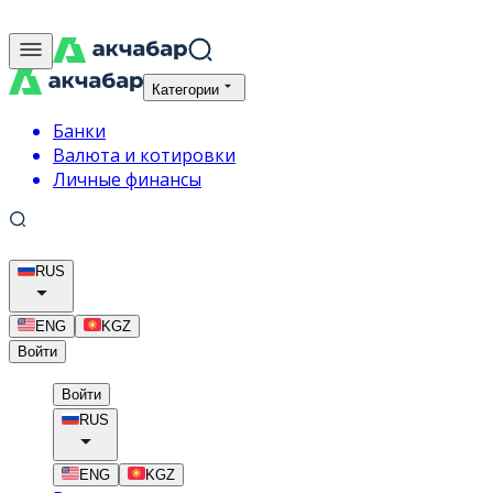
Категории
Банки
Валюта и котировки
Личные финансы
RUS
ENG
KGZ
Войти
Войти
RUS
ENG
KGZ