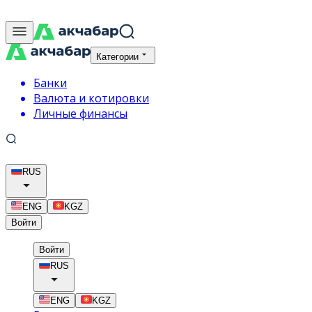
Категории
Банки
Валюта и котировки
Личные финансы
RUS
ENG
KGZ
Войти
Войти
RUS
ENG
KGZ