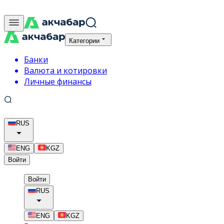
Категории
Банки
Валюта и котировки
Личные финансы
RUS
ENG
KGZ
Войти
Войти
RUS
ENG
KGZ