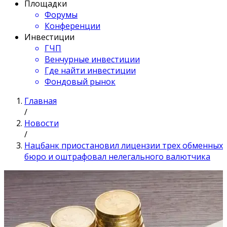
Площадки
Форумы
Конференции
Инвестиции
ГЧП
Венчурные инвестиции
Где найти инвестиции
Фондовый рынок
Главная
/
Новости
/
Нацбанк приостановил лицензии трех обменных
бюро и оштрафовал нелегального валютчика