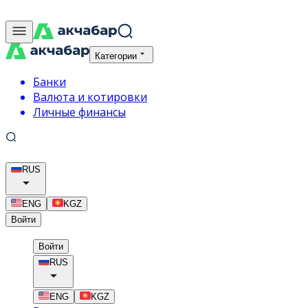
Категории
Банки
Валюта и котировки
Личные финансы
RUS
ENG
KGZ
Войти
Войти
RUS
ENG
KGZ