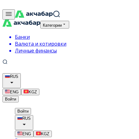
Категории
Банки
Валюта и котировки
Личные финансы
RUS
ENG
KGZ
Войти
Войти
RUS
ENG
KGZ