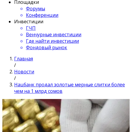
Площадки
Форумы
Конференции
Инвестиции
ГЧП
Венчурные инвестиции
Где найти инвестиции
Фондовый рынок
Главная
/
Новости
/
Нацбанк продал золотые мерные слитки более
чем на 1 млрд сомов