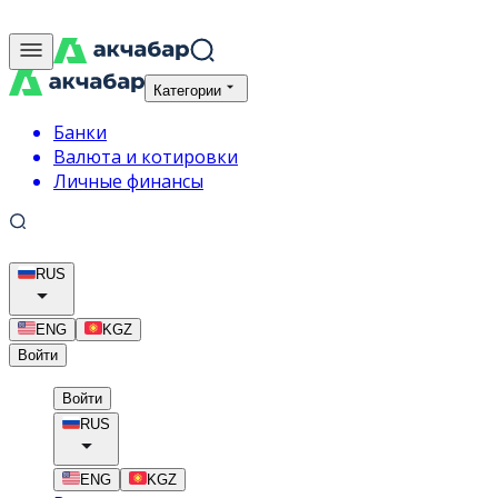
Категории
Банки
Валюта и котировки
Личные финансы
RUS
ENG
KGZ
Войти
Войти
RUS
ENG
KGZ