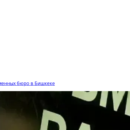
менных бюро в Бишкеке