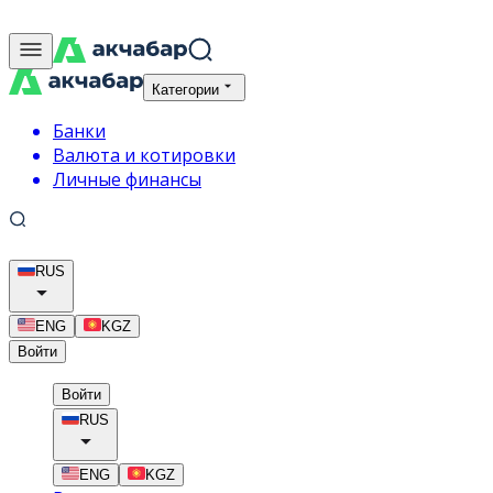
Категории
Банки
Валюта и котировки
Личные финансы
RUS
ENG
KGZ
Войти
Войти
RUS
ENG
KGZ