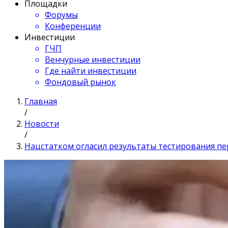
Площадки
Форумы
Конференции
Инвестиции
ГЧП
Венчурные инвестиции
Где найти инвестиции
Фондовый рынок
Главная
/
Новости
/
Нацстатком огласил результаты тестирования пе