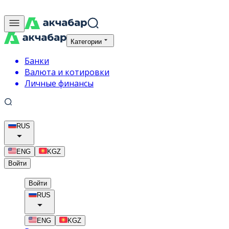
Категории
Банки
Валюта и котировки
Личные финансы
RUS
ENG
KGZ
Войти
Войти
RUS
ENG
KGZ