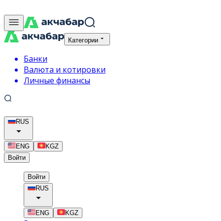
Категории
Банки
Валюта и котировки
Личные финансы
RUS
ENG
KGZ
Войти
Войти
RUS
ENG
KGZ