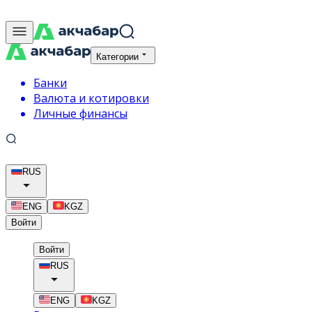
Категории
Банки
Валюта и котировки
Личные финансы
RUS
ENG
KGZ
Войти
Войти
RUS
ENG
KGZ