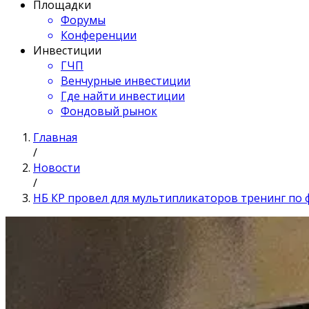
Площадки
Форумы
Конференции
Инвестиции
ГЧП
Венчурные инвестиции
Где найти инвестиции
Фондовый рынок
Главная
/
Новости
/
НБ КР провел для мультипликаторов тренинг по