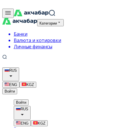
Категории
Банки
Валюта и котировки
Личные финансы
RUS
ENG
KGZ
Войти
Войти
RUS
ENG
KGZ