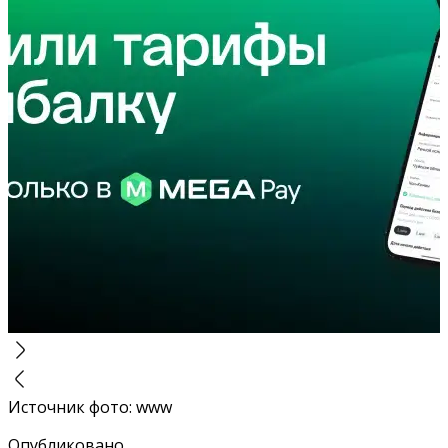
Источник фото
:
www
Опубликовано