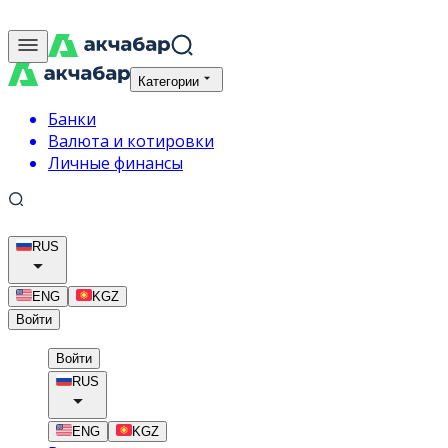
Категории
Банки
Валюта и котировки
Личные финансы
RUS
ENG
KGZ
Войти
Войти
RUS
ENG
KGZ