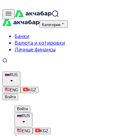
Категории
Банки
Валюта и котировки
Личные финансы
RUS
ENG
KGZ
Войти
Войти
RUS
ENG
KGZ