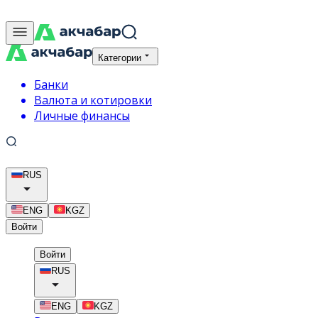
Категории
Банки
Валюта и котировки
Личные финансы
RUS
ENG
KGZ
Войти
Войти
RUS
ENG
KGZ