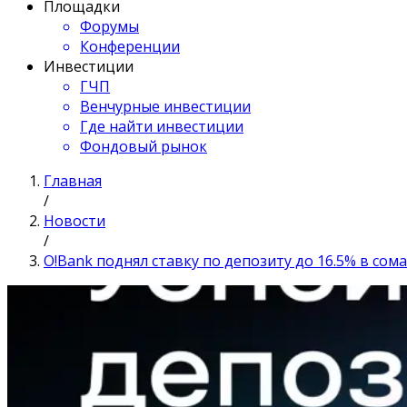
Площадки
Форумы
Конференции
Инвестиции
ГЧП
Венчурные инвестиции
Где найти инвестиции
Фондовый рынок
Главная
/
Новости
/
O!Bank поднял ставку по депозиту до 16.5% в сома