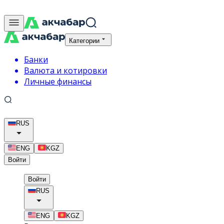
Категории
Банки
Валюта и котировки
Личные финансы
RUS
ENG
KGZ
Войти
Войти
RUS
ENG
KGZ