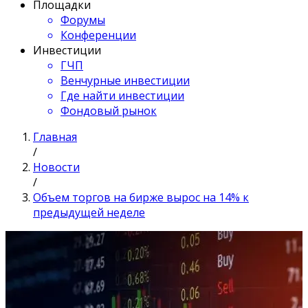
Площадки
Форумы
Конференции
Инвестиции
ГЧП
Венчурные инвестиции
Где найти инвестиции
Фондовый рынок
Главная
/
Новости
/
Объем торгов на бирже вырос на 14% к
предыдущей неделе