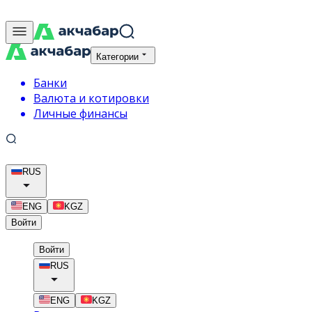
Категории
Банки
Валюта и котировки
Личные финансы
RUS
ENG
KGZ
Войти
Войти
RUS
ENG
KGZ