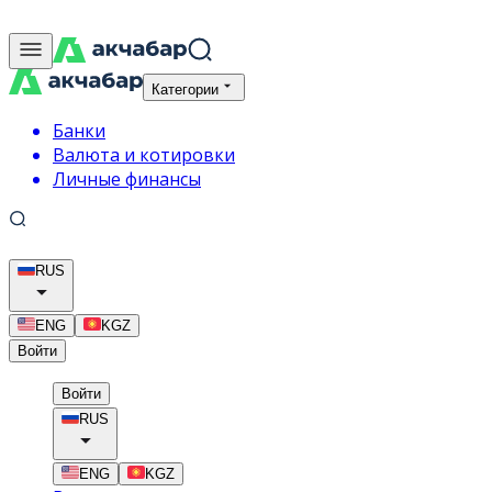
Категории
Банки
Валюта и котировки
Личные финансы
RUS
ENG
KGZ
Войти
Войти
RUS
ENG
KGZ