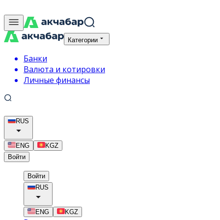
Категории
Банки
Валюта и котировки
Личные финансы
RUS
ENG
KGZ
Войти
Войти
RUS
ENG
KGZ