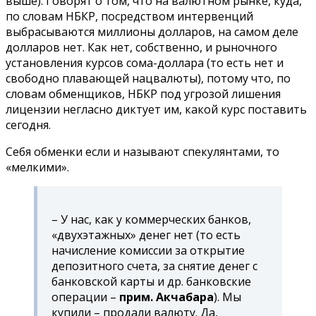
выше). Говорят о том, что на валютном рынке, куда,
по словам НБКР, посредством интервенций
выбрасываются миллионы долларов, на самом деле
долларов нет. Как нет, собственно, и рыночного
установления курсов сома-доллара (то есть нет и
свободно плавающей нацвалюты), потому что, по
словам обменщиков, НБКР под угрозой лишения
лицензии негласно диктует им, какой курс поставить
сегодня.
Себя обменки если и называют спекулянтами, то
«мелкими».
– У нас, как у коммерческих банков,
«двухэтажных» денег нет (то есть
начисление комиссии за открытие
депозитного счета, за снятие денег с
банковской карты и др. банковские
операции –
прим. Акчабара
). Мы
купили – продали валюту. Да,