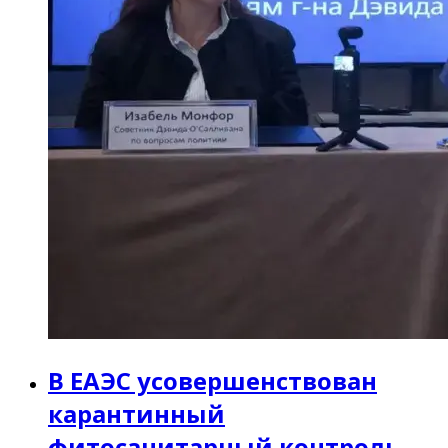
В ЕАЭС усовершенствован
карантинный
фитосанитарный контроль