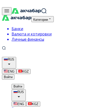
Категории
Банки
Валюта и котировки
Личные финансы
RUS
ENG
KGZ
Войти
Войти
RUS
ENG
KGZ