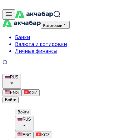
Категории
Банки
Валюта и котировки
Личные финансы
RUS
ENG
KGZ
Войти
Войти
RUS
ENG
KGZ