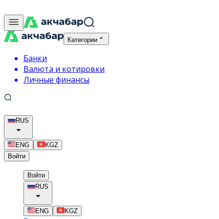
Категории
Банки
Валюта и котировки
Личные финансы
RUS
ENG
KGZ
Войти
Войти
RUS
ENG
KGZ