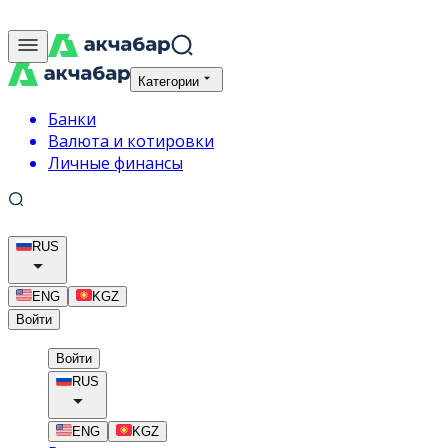
Категории
Банки
Валюта и котировки
Личные финансы
RUS
ENG
KGZ
Войти
Войти
RUS
ENG
KGZ