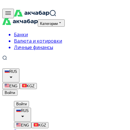
Категории
Банки
Валюта и котировки
Личные финансы
RUS
ENG
KGZ
Войти
Войти
RUS
ENG
KGZ