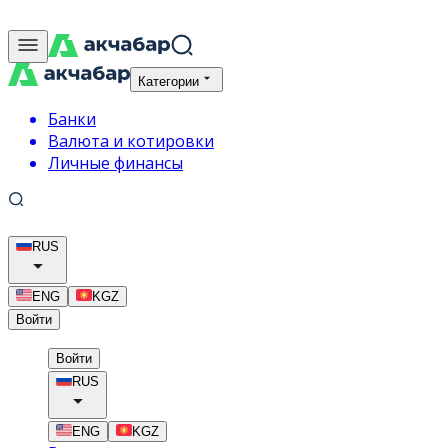
Категории
Банки
Валюта и котировки
Личные финансы
RUS
ENG
KGZ
Войти
Войти
RUS
ENG
KGZ