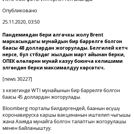
Опубликовано
25.11.2020, 03:50
Пандемиядан бери алгачкы жолу Brent
маркасындагы мунайдын бир баррелге болгон
баасы 48 доллардан жогорулады. Белгилей кетүүчү
нерсе, бул үстүбүздөгү жылдын март айынан берки,
ОПЕК өлөлөрүнүн мунай казуу боюнча келишими
үзүлгөндөн берки максималдуу көрсөткүч.
[news 30227]
Өз кезегинде WTI мунайынын бир баррелге болгон
баасы 45 доллардан жогорулады.
Bloomberg порталы билдиргендей, баанын өсүшү
коронавируска каршы вакцинанын иштелип чыгышы
жана Азияда мунайга болгон талаптын жогорулашы
менен байланыштуу.