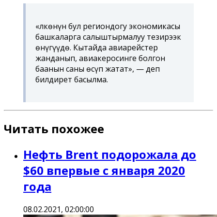
«Өлкөнүн бул региондогу экономикасы
башкаларга салыштырмалуу тезирээк
өнүгүүдө. Кытайда авиарейстер
жанданып, авиакеросинге болгон
баанын саны өсүп жатат», — деп
билдирет басылма.
Читать похожее
Нефть Brent подорожала до
$60 впервые с января 2020
года
08.02.2021, 02:00:00