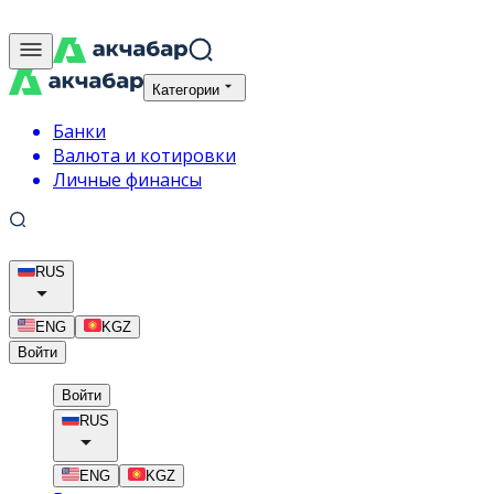
Категории
Банки
Валюта и котировки
Личные финансы
RUS
ENG
KGZ
Войти
Войти
RUS
ENG
KGZ