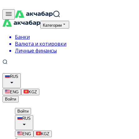
Категории
Банки
Валюта и котировки
Личные финансы
RUS
ENG
KGZ
Войти
Войти
RUS
ENG
KGZ