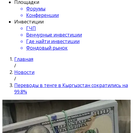
Площадки
Форумы
Конференции
Инвестиции
ГЧП
Венчурные инвестиции
Где найти инвестиции
Фондовый рынок
Главная
/
Новости
/
Переводы в тенге в Кыргызстан сократились на
99.8%