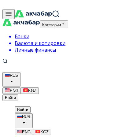
Категории
Банки
Валюта и котировки
Личные финансы
RUS
ENG
KGZ
Войти
Войти
RUS
ENG
KGZ