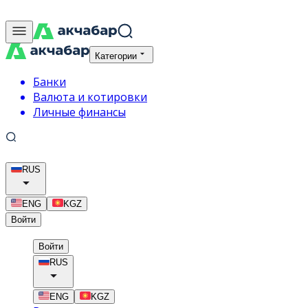
Категории
Банки
Валюта и котировки
Личные финансы
RUS
ENG
KGZ
Войти
Войти
RUS
ENG
KGZ