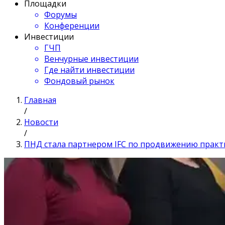
Площадки
Форумы
Конференции
Инвестиции
ГЧП
Венчурные инвестиции
Где найти инвестиции
Фондовый рынок
Главная
/
Новости
/
ПНД стала партнером IFC по продвижению практ