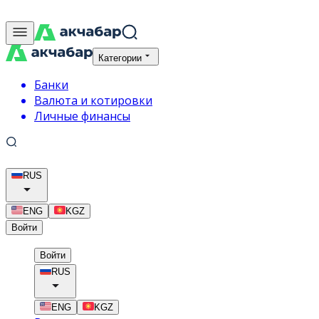
Категории
Банки
Валюта и котировки
Личные финансы
RUS
ENG
KGZ
Войти
Войти
RUS
ENG
KGZ