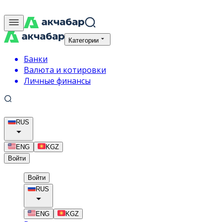
Категории
Банки
Валюта и котировки
Личные финансы
RUS
ENG
KGZ
Войти
Войти
RUS
ENG
KGZ