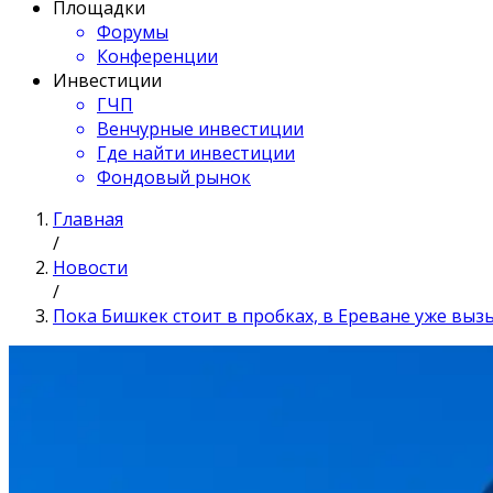
Площадки
Форумы
Конференции
Инвестиции
ГЧП
Венчурные инвестиции
Где найти инвестиции
Фондовый рынок
Главная
/
Новости
/
Пока Бишкек стоит в пробках, в Ереване уже вы