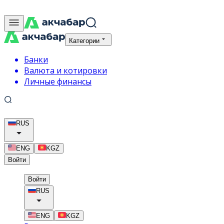
Категории
Банки
Валюта и котировки
Личные финансы
RUS
ENG
KGZ
Войти
Войти
RUS
ENG
KGZ