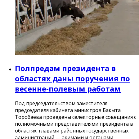
Полпредам президента в
областях даны поручения по
весенне-полевым работам
Под председательством заместителя
председателя кабинета министров Бакыта
Торобаева проведены селекторные совещания с
полномочными представителями президента в
областях, главами районных государственных
администраций — акимами и органами