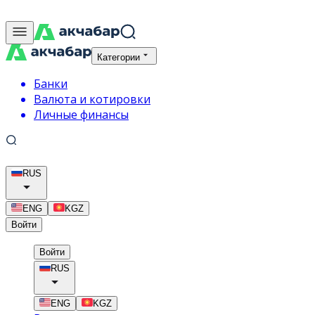
Категории
Банки
Валюта и котировки
Личные финансы
RUS
ENG
KGZ
Войти
Войти
RUS
ENG
KGZ