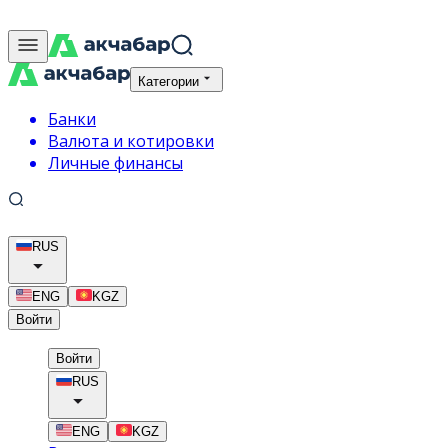
Категории
Банки
Валюта и котировки
Личные финансы
RUS
ENG
KGZ
Войти
Войти
RUS
ENG
KGZ