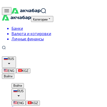
Категории
Банки
Валюта и котировки
Личные финансы
RUS
ENG
KGZ
Войти
Войти
RUS
ENG
KGZ