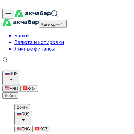
Категории
Банки
Валюта и котировки
Личные финансы
RUS
ENG
KGZ
Войти
Войти
RUS
ENG
KGZ