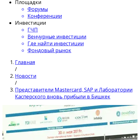
Площадки
Форумы
Конференции
Инвестиции
ГЧП
Венчурные инвестиции
Где найти инвестиции
Фондовый рынок
Главная
/
Новости
/
Представители Masterсard, SAP и Лаборатории
Касперского вновь прибыли в Бишкек