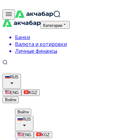
Категории
Банки
Валюта и котировки
Личные финансы
RUS
ENG
KGZ
Войти
Войти
RUS
ENG
KGZ