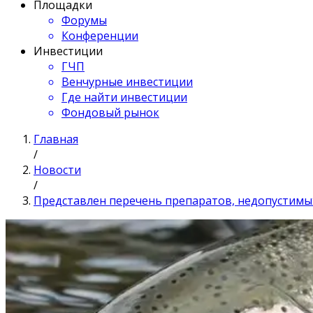
Площадки
Форумы
Конференции
Инвестиции
ГЧП
Венчурные инвестиции
Где найти инвестиции
Фондовый рынок
Главная
/
Новости
/
Представлен перечень препаратов, недопустим