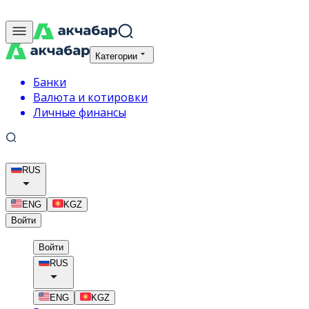
Категории
Банки
Валюта и котировки
Личные финансы
RUS
ENG
KGZ
Войти
Войти
RUS
ENG
KGZ