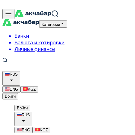
Категории
Банки
Валюта и котировки
Личные финансы
RUS
ENG
KGZ
Войти
Войти
RUS
ENG
KGZ