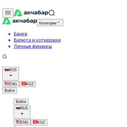
Категории
Банки
Валюта и котировки
Личные финансы
RUS
ENG
KGZ
Войти
Войти
RUS
ENG
KGZ