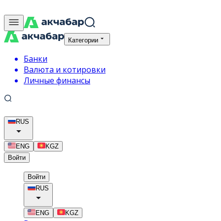
Категории
Банки
Валюта и котировки
Личные финансы
RUS
ENG
KGZ
Войти
Войти
RUS
ENG
KGZ