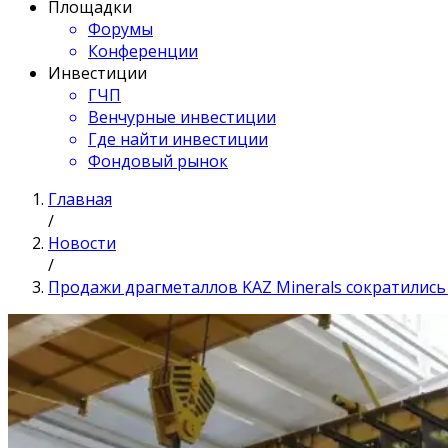
Площадки
Форумы
Конференции
Инвестиции
ГЧП
Венчурные инвестиции
Где найти инвестиции
Фондовый рынок
Главная
/
Новости
/
Продажи драгметаллов KAZ Minerals сократились 