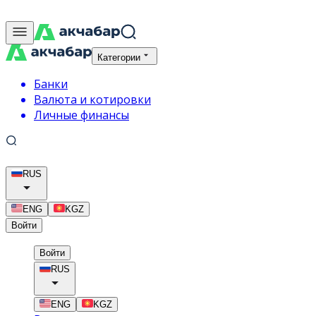
Категории
Банки
Валюта и котировки
Личные финансы
RUS
ENG
KGZ
Войти
Войти
RUS
ENG
KGZ